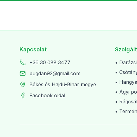
Kapcsolat
Szolgál
+36 30 088 3477
• Darázsi
• Csótány
bugdan92@gmail.com
• Hangya
Békés és Hajdú-Bihar megye
• Ágyi po
Facebook oldal
• Rágcsál
• Termén