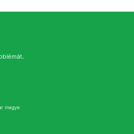
roblémát.
har megye