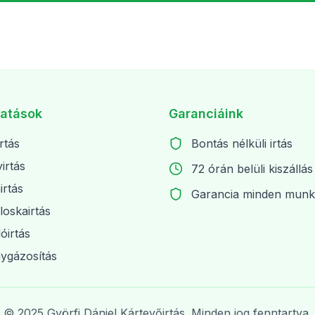
tatások
Garanciáink
rtás
Bontás nélküli irtás
irtás
72 órán belüli kiszállás
irtás
Garancia minden munk
loskairtás
óirtás
ygázosítás
© 2025 Györfi Dániel Kártevőirtás. Minden jog fenntartva.