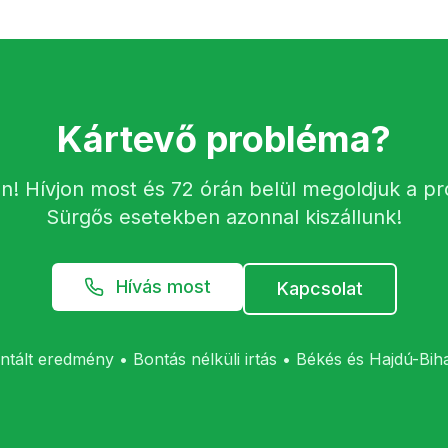
Kártevő probléma?
n! Hívjon most és 72 órán belül megoldjuk a p
Sürgős esetekben azonnal kiszállunk!
Hívás most
Kapcsolat
ntált eredmény • Bontás nélküli irtás • Békés és Hajdú-Bi