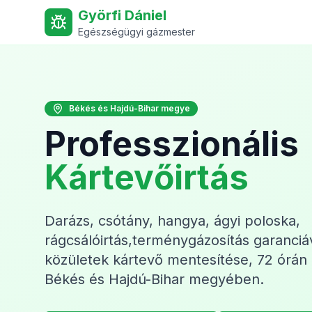
Györfi Dániel
Egészségügyi gázmester
Békés és Hajdú-Bihar megye
Professzionális
Kártevőirtás
Darázs, csótány, hangya, ágyi poloska,
rágcsálóirtás,terménygázosítás garanci
közületek kártevő mentesítése, 72 órán be
Békés és Hajdú-Bihar megyében.