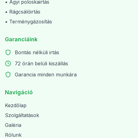
• Ágyi poloskairtás
• Rágcsálóirtás
• Terménygázosítás
Garanciáink
Bontás nélküli irtás
72 órán belüli kiszállás
Garancia minden munkára
Navigáció
Kezdőlap
Szolgáltatások
Galéria
Rólunk