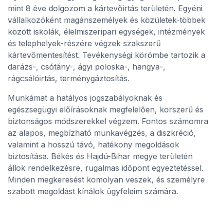
mint 8 éve dolgozom a kártevőirtás területén. Egyéni
vállalkozóként magánszemélyek és közületek-többek
között iskolák, élelmiszeripari egységek, intézmények
és telephelyek-részére végzek szakszerű
kártevőmentesítést. Tevékenységi körömbe tartozik a
darázs-, csótány-, ágyi poloska-, hangya-,
rágcsálóirtás, terménygáztosítás.
Munkámat a hatályos jogszabályoknak és
egészsegügyi előírásoknak megfelelően, korszerű és
biztonságos módszerekkel végzem. Fontos számomra
az alapos, megbízható munkavégzés, a diszkréció,
valamint a hosszú távó, hatékony megoldások
biztosítása. Békés és Hajdú-Bihar megye területén
állok rendelkezésre, rugalmas időpont egyeztetéssel.
Minden megkeresést komolyan veszek, és személyre
szabott megoldást kínálok ügyfeleim számára.