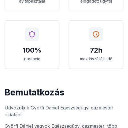
év tapasztalat
elégedett ügyfél
100%
72h
garancia
max kiszállási idő
Bemutatkozás
Üdvözöljük Györfi Dániel Egészségügyi gázmester
oldalán!
Györfi Dániel vagyok Egészségügyi gázmester, több